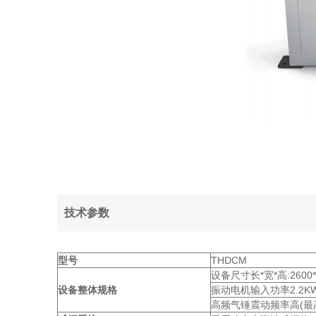
技术参数
型号
THDCM
设备尺寸长*宽*高:2600*1
设备整体规格
振动电机输入功率2.2KW、
高频气锤震动频率高(最高