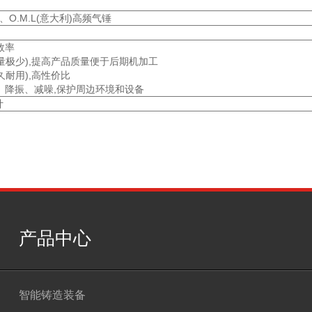
、O.M.L(意大利)高频气锤
效率
余量极少),提高产品质量便于后期机加工
久耐用),高性价比
音、降振、减噪,保护周边环境和设备
计
产品中心
智能铸造装备