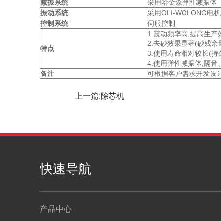
减振系统
采用哈金森弹性减振体
振动系统
采用OLI-WOLONG电机
控制系统
伺服控制
1.震动频率高,提高生产
2.去砂效果显著(砂残
特点
3.使用寿命相对较长(持
4.使用弹性减振体,隔
备注
可根据客户需求开发设
上一篇:除芯机
快速导航
产品中心