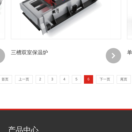
三槽双室保温炉
首页
上一页
2
3
4
5
6
下一页
尾页
产品中心